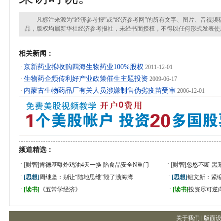
凡标注来源为“经济参考报”或“经济参考网”的所有文字、图片、音视频
品，版权均属新华社经济参考报社，未经书面授权，不得以任何形式发表使
相关新闻：
京新药业拟收购四海生物药业100%股权
·
2011-12-01
生物药企频传利好产业政策催生主题投资
·
2009-06-17
内蒙古生物药品厂有关人员涉嫌制售伪劣疫苗受审
·
2006-12-01
频道精选：
·
·
[财智]
肯德基曝炸鸡油4天一换 陷食品安全N重门
[财智]
忽悠不断 黑
·
·
[思想]
周继坚：别让“陆地思维”毁了渤海湾
[思想]
钮文新：紧缩
·
·
[读书]
《五常学经济》
[读书]
投资尽可逆
关于我们
|
版面