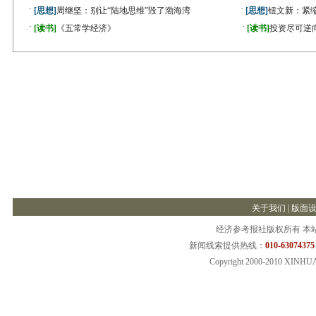
·
·
[思想]
周继坚：别让“陆地思维”毁了渤海湾
[思想]
钮文新：紧缩
·
·
[读书]
《五常学经济》
[读书]
投资尽可逆
关于我们
|
版面
经济参考报社版权所有 本
新闻线索提供热线：
010-63074375
Copyright 2000-2010 XINHU