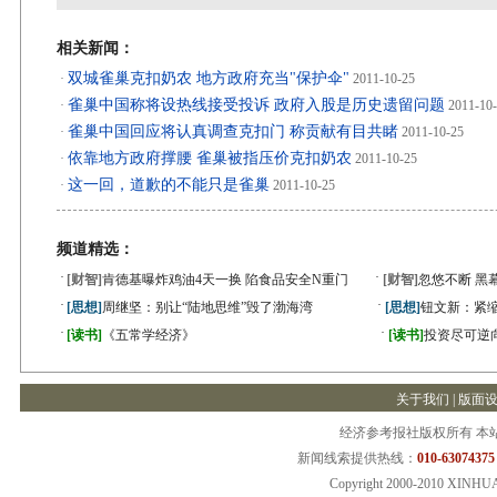
相关新闻：
双城雀巢克扣奶农 地方政府充当"保护伞"
·
2011-10-25
雀巢中国称将设热线接受投诉 政府入股是历史遗留问题
·
2011-10
雀巢中国回应将认真调查克扣门 称贡献有目共睹
·
2011-10-25
依靠地方政府撑腰 雀巢被指压价克扣奶农
·
2011-10-25
这一回，道歉的不能只是雀巢
·
2011-10-25
频道精选：
·
·
[财智]
肯德基曝炸鸡油4天一换 陷食品安全N重门
[财智]
忽悠不断 黑
·
·
[思想]
周继坚：别让“陆地思维”毁了渤海湾
[思想]
钮文新：紧缩
·
·
[读书]
《五常学经济》
[读书]
投资尽可逆
关于我们
|
版面
经济参考报社版权所有 本
新闻线索提供热线：
010-63074375
Copyright 2000-2010 XINHU