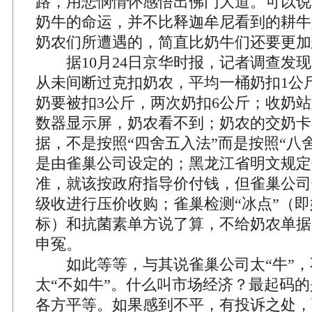
路，用悲悯情怀感悟出佛门大道。可以说
奶牛的命运，并不比释迦牟尼看到的耕牛
奶农们所遭遇的，简直比奶牛们还要更加
据10月24日京华时报，记者调查发现
从未间断过克扣奶农，平均一桶奶扣1公
奶要被扣3公斤，两次奶扣6公斤；收奶
数器显示屏，奶农看不到；奶农的交奶卡
据，不是按照“四舍五入法”而是按照“八
是由雀巢公司设定的；黑龙江省明文规定
准，就该按政府指导价付钱，但雀巢公司
级收进行压价收购；雀巢检测“冰点”（
标）和抗菌素单方说了算，不给奶农单据
申冤。
如此等等，与其说雀巢公司太“牛”，
太“不如牛”。什么叫市场经济？最起码
各方平等。如果感到不平，有投诉之处，