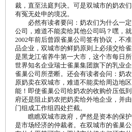
裁，直至法庭判决。可是双城市的奶农们
有冤无处申的境况。
必然有读者要问：奶农们为什么一定
公司，难道不能卖给其他公司吗？嘿，就
2002年前后曾跟雀巢公司签有协议，不
品企业，双城市的鲜奶原则上必须交给雀
是黑龙江省养牛第一大市，这个市每日所产
世界知名企业瑞士雀巢集团旗下的乳业企
雀巢公司所垄断。还会有读者会问：奶农
原奶卖在双城市，难道不能卖给周边地区
能！即使雀巢公司给奶农的收购价压低到1
府还是阻止奶农把奶卖给外地企业，并由
门组成工作组四处拦截。
瞧瞧双城市政府，俨然是资本的保护
是市场经济的仲裁者。在双城市的雀巢公