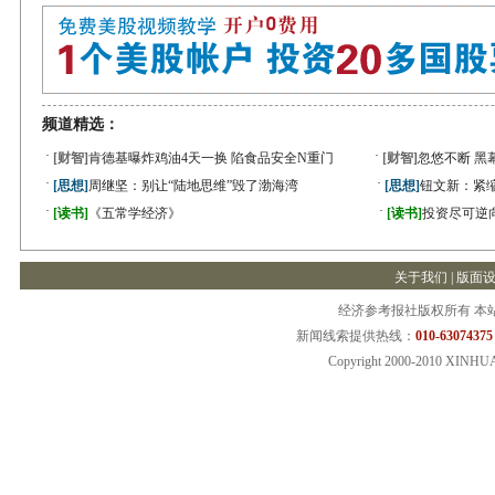
频道精选：
·
·
[财智]
肯德基曝炸鸡油4天一换 陷食品安全N重门
[财智]
忽悠不断 黑
·
·
[思想]
周继坚：别让“陆地思维”毁了渤海湾
[思想]
钮文新：紧缩
·
·
[读书]
《五常学经济》
[读书]
投资尽可逆
关于我们
|
版面
经济参考报社版权所有 本
新闻线索提供热线：
010-63074375
Copyright 2000-2010 XINHU