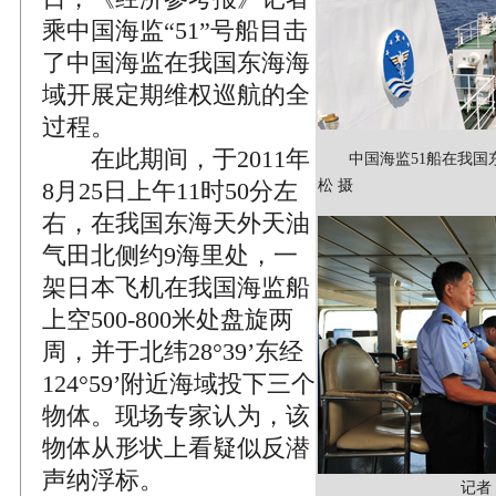
乘中国海监“51”号船目击
了中国海监在我国东海海
域开展定期维权巡航的全
过程。
在此期间，于2011年
中国海监51船在我国东
8月25日上午11时50分左
松 摄
右，在我国东海天外天油
气田北侧约9海里处，一
架日本飞机在我国海监船
上空500-800米处盘旋两
周，并于北纬28°39’东经
124°59’附近海域投下三个
物体。现场专家认为，该
物体从形状上看疑似反潜
声纳浮标。
记者