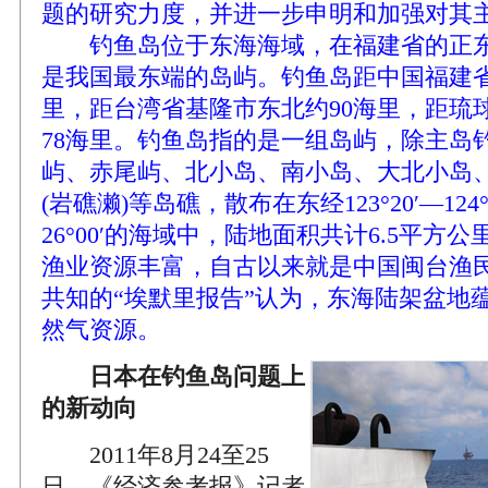
题的研究力度，并进一步申明和加强对其
钓鱼岛位于东海海域，在福建省的正东
是我国最东端的岛屿。钓鱼岛距中国福建省
里，距台湾省基隆市东北约90海里，距琉
78海里。钓鱼岛指的是一组岛屿，除主岛
屿、赤尾屿、北小岛、南小岛、大北小岛
(岩礁濑)等岛礁，散布在东经123°20′—124°4
26°00′的海域中，陆地面积共计6.5平方
渔业资源丰富，自古以来就是中国闽台渔
共知的“埃默里报告”认为，东海陆架盆地
然气资源。
日本在钓鱼岛问题上
的新动向
2011年8月24至25
日，《经济参考报》记者