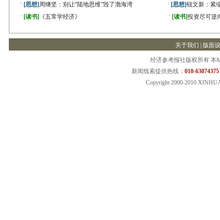
·
·
[思想]
周继坚：别让“陆地思维”毁了渤海湾
[思想]
钮文新：紧缩
·
·
[读书]
《五常学经济》
[读书]
投资尽可逆
关于我们
|
版面
经济参考报社版权所有 本
新闻线索提供热线：
010-63074375
Copyright 2000-2010 XINHU