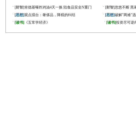
·
·
[财智]
肯德基曝炸鸡油4天一换 陷食品安全N重门
[财智]
忽悠不断 黑
·
·
[思想]
观点擂台：奢侈品，降税的纠结
[思想]
破解"两难"
·
·
[读书]
《五常学经济》
[读书]
投资尽可逆