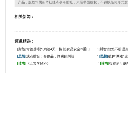
产品，版权均属新华社经济参考报社，未经书面授权，不得以任何形式发
相关新闻：
频道精选：
·
·
[财智]
肯德基曝炸鸡油4天一换 陷食品安全N重门
[财智]
忽悠不断 黑
·
·
[思想]
观点擂台：奢侈品，降税的纠结
[思想]
破解"两难"
·
·
[读书]
《五常学经济》
[读书]
投资尽可逆