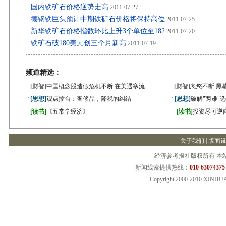
国内铁矿石价格逆势走高
·
2011-07-27
德钢铁巨头预计中期铁矿石价格将保持高位
·
2011-07-25
新华铁矿石价格指数环比上升3个单位至182
·
2011-07-20
铁矿石破180美元创三个月新高
·
2011-07-19
频道精选：
·
·
[财智]
中国概念股造假危机不断 在美遇寒流
[财智]
忽悠不断 黑
·
·
[思想]
观点擂台：奢侈品，降税的纠结
[思想]
破解"两难"
·
·
[读书]
《五常学经济》
[读书]
投资尽可逆
关于我们
|
版面
经济参考报社版权所有 本
新闻线索提供热线：
010-63074375
Copyright 2000-2010 XINHU