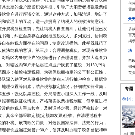
开具发票的业户应当积极举报，引导广大消费者增强发票维
餐饮业户进行座谈交流，通过这种方式，加强沟通、增进了
识和管理上的互动，进一步提高了纳税人的税收法制意识。
在开展税务检查前，先让纳税人自查自纠，让他们对照已发
规书籍，纠正自身存在的漏报应税收入、多列支出、错用税
各自在纳税方面存在的问题，制定改进措施。此举既规范了
人依法纳税的意识。第三步：合理调整税负。对现有餐饮业
，对辖区内餐饮业户的税额进行了合理调整，并加大巡查力
，对辖区内50户未达起征点业户恢复了征税，对150户纳
第四步：抽检核定税额。为确保税额核定的公平和公正性，
带队深入辖区对从事餐饮业的纳税人进行抽户检查，根据业
、地理位置等因素，结合税额核定情况，仔细核实营业额，
第五步：强化以票控税。分局清查小组深入工作一线，及时
申报和税款征收情况，严格落实以票控税制度，每季度进行
异常的纳税人重点检查，及时调整定额。经过严格核定，对
收，其余全部采取定额(定额加发票)征收。在清理过程中，
税的补税、该罚款的罚款，对违反国家法律、法规的行为，
清理餐饮业漏征漏管户30户，使其及时办理了税务登记和申