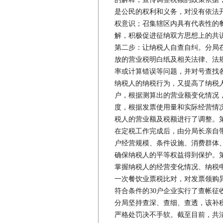
是公民的权利和义务，对没有依法
权意识；召集辖区内具有代表性的
解，积极促进征纳双方思想上的共
第二步：让纳税人自查自纠。分局
放的营业税明白纸及相关法律、法
率或计算错误等问题，并对号查找
纳税人的纳税行为，又提高了纳税
户，根据测算出的营业额变化情况
度，根据发票使用量和实际经营情况
税人的营业额及税额进行了调整。
在定税工作完成后，由分局长亲自
户经营规模、条件设施、消费群体
确保纳税人的平等权益得到保护。
掌握纳税人的经营变化情况、纳税
一次餐饮业票税比对，对发票领购
符合条件的30户企业实行了查帐征
分局坚持查深、查细、查透，该补
严格处罚决不手软。截至目前，共