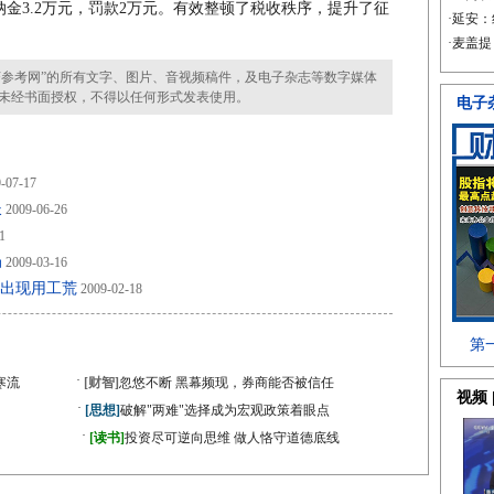
纳金3.2万元，罚款2万元。有效整顿了税收秩序，提升了征
。
参考网”的所有文字、图片、音视频稿件，及电子杂志等数字媒体
未经书面授权，不得以任何形式发表使用。
-07-17
长
2009-06-26
1
局
2009-03-16
业出现用工荒
2009-02-18
·
寒流
[财智]
忽悠不断 黑幕频现，券商能否被信任
·
[思想]
破解"两难"选择成为宏观政策着眼点
·
[读书]
投资尽可逆向思维 做人恪守道德底线