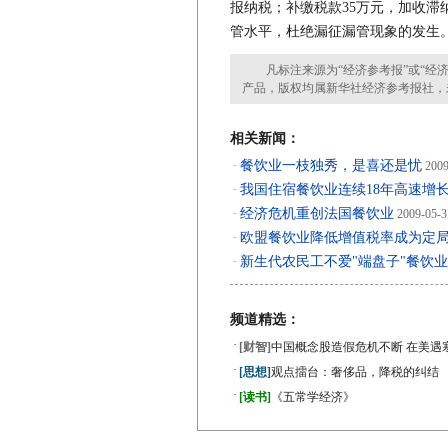
报纳税；补缴税款35万元，加收滞
管水平，杜绝漏征漏管现象的发生
凡标注来源为“经济参考报”或“经济
产品，版权均属新华社经济参考报社，
相关新闻：
餐饮业一枝独秀，是喜还是忧
·
2009
我国住宿餐饮业连续18年高速增
·
经济危机重创法国餐饮业
·
2009-05-3
欧盟餐饮业降低增值税率成为定
·
新生代农民工不爱"端盘子"餐饮
·
频道精选：
·
[财智]
中国概念股造假危机不断 在美遇
·
[思想]
观点擂台：奢侈品，降税的纠结
·
[读书]
《五常学经济》