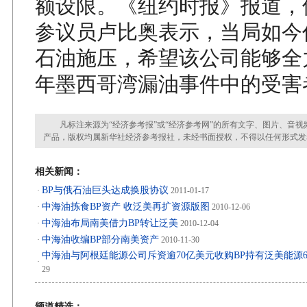
额设限。《纽约时报》报道，
参议员卢比奥表示，当局如今
石油施压，希望该公司能够全力
年墨西哥湾漏油事件中的受害
凡标注来源为“经济参考报”或“经济参考网”的所有文字、图片、音视
产品，版权均属新华社经济参考报社，未经书面授权，不得以任何形式发
相关新闻：
BP与俄石油巨头达成换股协议
·
2011-01-17
中海油拣食BP资产 收泛美再扩资源版图
·
2010-12-06
中海油布局南美借力BP转让泛美
·
2010-12-04
中海油收编BP部分南美资产
·
2010-11-30
中海油与阿根廷能源公司斥资逾70亿美元收购BP持有泛美能源6
·
29
频道精选：