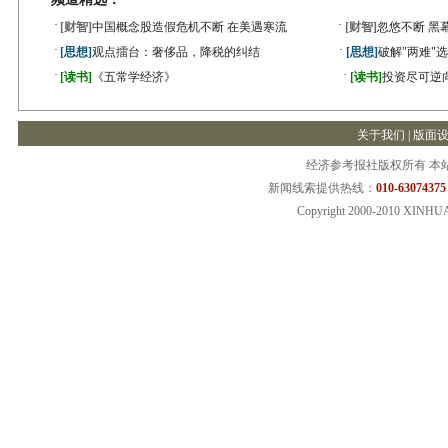
·
·
[财智]
中国概念股造假危机不断 在美遇寒流
[财智]
忽悠不断 黑
·
·
[思想]
观点擂台：奢侈品，降税的纠结
[思想]
破解"两难"
·
·
[读书]
《五常学经济》
[读书]
投资尽可逆
关于我们
|
版面
经济参考报社版权所有 本
新闻线索提供热线：
010-63074375
Copyright 2000-2010 XINHU