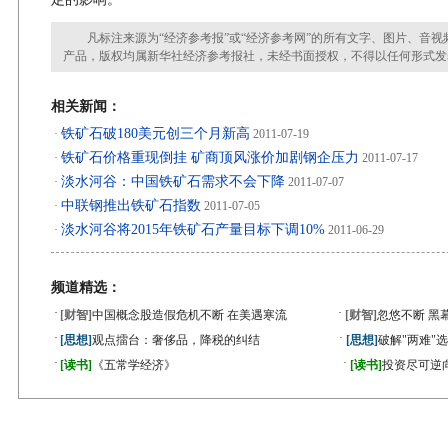
凡标注来源为“经济参考报”或“经济参考网”的所有文字、图片、音视
产品，版权均属新华社经济参考报社，未经书面授权，不得以任何形式发
相关新闻：
铁矿石破180美元创三个月新高
·
2011-07-19
铁矿石价格重现倒挂 矿商顶风涨价加剧钢企压力
·
2011-07-17
淡水河谷：中国铁矿石需求不会下降
·
2011-07-07
中联钢推出铁矿石指数
·
2011-07-05
淡水河谷将2015年铁矿石产量目标下调10%
·
2011-06-29
频道精选：
·
·
[财智]
中国概念股造假危机不断 在美遇寒流
[财智]
忽悠不断 黑
·
·
[思想]
观点擂台：奢侈品，降税的纠结
[思想]
破解"两难"
·
·
[读书]
《五常学经济》
[读书]
投资尽可逆