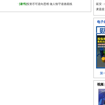
·
[读书]
投资尽可逆向思维 做人恪守道德底线