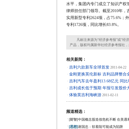
水平，集团内专门成立了知识产权
律师担任部门领导。截至2010年，吉
实用新型专利2624项，占75.6%；
专利1726项，同比增长83.8%。
凡标注来源为“经济参考报”或“经济
产品，版权均属新华社经济参考报社，
相关新闻：
吉利六款新车全球首发
·
2011-04-22
金刚更换英伦新标 吉利品牌整合
·
吉利汽车去年盈利13.68亿元 同比
·
吉利成长低于预期 年报引发股价
·
体验英吉利海峡游
·
2011-02-11
频道精选：
·
[财智]
中国概念股造假危机不断 在美遇
·
[思想]
谢国忠：软着陆可能成为陷阱