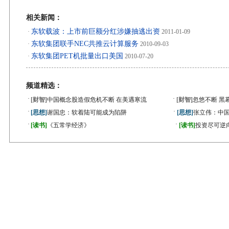
相关新闻：
东软载波：上市前巨额分红涉嫌抽逃出资
·
2011-01-09
东软集团联手NEC共推云计算服务
·
2010-09-03
东软集团PET机批量出口美国
·
2010-07-20
频道精选：
·
·
[财智]
中国概念股造假危机不断 在美遇寒流
[财智]
忽悠不断 黑
·
·
[思想]
谢国忠：软着陆可能成为陷阱
[思想]
张立伟：中国
·
·
[读书]
《五常学经济》
[读书]
投资尽可逆