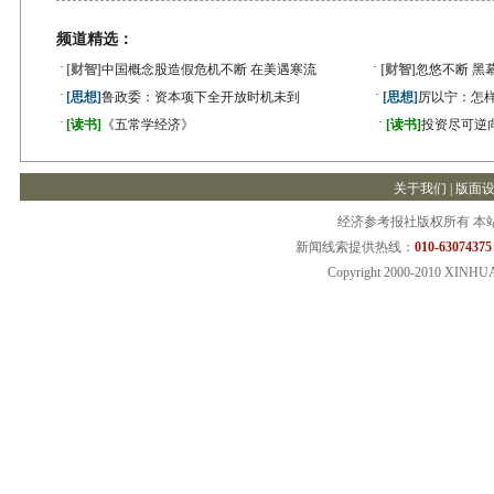
频道精选：
·
·
[财智]
中国概念股造假危机不断 在美遇寒流
[财智]
忽悠不断 黑
·
·
[思想]
鲁政委：资本项下全开放时机未到
[思想]
厉以宁：怎
·
·
[读书]
《五常学经济》
[读书]
投资尽可逆
关于我们
|
版面
经济参考报社版权所有 本
新闻线索提供热线：
010-63074375
Copyright 2000-2010 XINHU