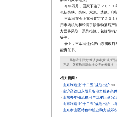
今年四月，国家下达了２０１１年
包括炼铁、炼钢、水泥、造纸、印
王军民在会上充分肯定了２０１０
用市场机制和经济手段推动落后产
方面将采取一系列措施，包括吊销
等等。
会上，王军民还代表山东省政府与
能责任书。
凡标注来源为“经济参考报”或“经济
产品，版权均属新华社经济参考报社，
相关新闻：
山东制造业"十二五"规划出炉
·
2011
京沪高铁山东段具备电力服务条
·
山东去年物流费用与GDP比率为1
·
山东制造业"十二五"规划出炉 增
·
山东泰山区特色种植业助力城郊农
·