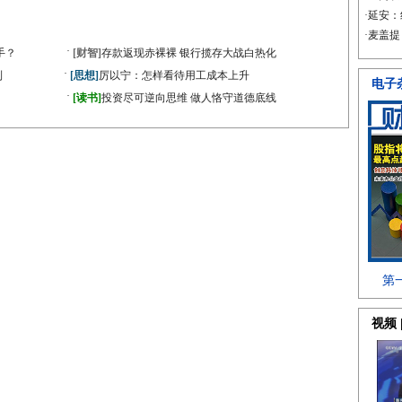
·
手？
[财智]
存款返现赤裸裸 银行揽存大战白热化
·
到
[思想]
厉以宁：怎样看待用工成本上升
·
[读书]
投资尽可逆向思维 做人恪守道德底线