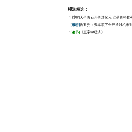
频道精选：
·
[财智]
天价奇石开价过亿元 谁是价格推
·
[思想]
鲁政委：资本项下全开放时机未
·
[读书]
《五常学经济》