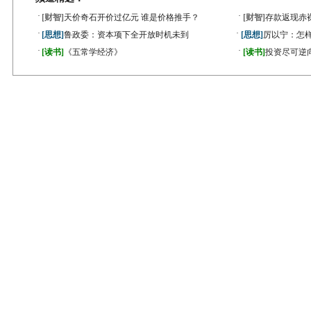
·
·
[财智]
天价奇石开价过亿元 谁是价格推手？
[财智]
存款返现赤
·
·
[思想]
鲁政委：资本项下全开放时机未到
[思想]
厉以宁：怎
·
·
[读书]
《五常学经济》
[读书]
投资尽可逆