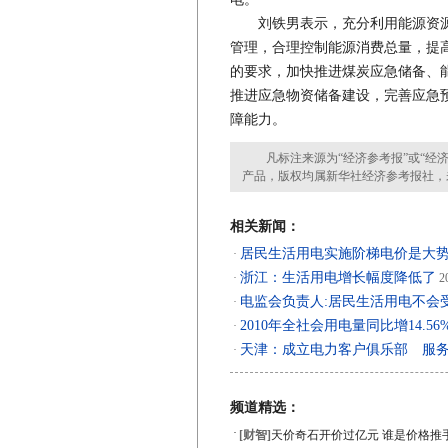
刘铁男表示，充分利用能源资源
管理，合理控制能源消费总量，提
的要求，加快推进煤炭应急储备、
推进应急物资储备建设，完善应急
障能力。
凡标注来源为“经济参考报”或“经济
产品，版权均属新华社经济参考报社，
相关新闻：
居民生活用电实施阶梯电价是大
·
浙江：生活用电增长幅度降低了
·
20
电监会负责人:居民生活用电不会
·
2010年全社会用电量同比增14.56
·
天津：成立电力客户俱乐部 服
·
频道精选：
·
[财智]
天价奇石开价过亿元 谁是价格推