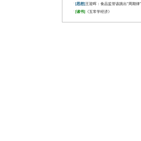
·
[思想]
王迎晖：食品监管该跳出“周期律
·
[读书]
《五常学经济》