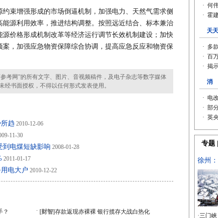
约束增强形成的市场倒逼机制，加强电力、天然气需求侧
高能源利用效率，推进结构调整。按照远近结合、标本兼治
能源价格形成机制改革等经济运行调节长效机制建设；加快
预案，加强应急物资保障综合协调，提高应急反应和物资保
参考网”的所有文字、图片、音视频稿件，及电子杂志等数字媒体
未经书面授权，不得以任何形式发表使用。
势所趋
2010-12-06
09-11-30
受到电煤短缺影响
2008-01-28
%
2011-01-17
务用电大户
2010-12-22
·
手？
[财智]
存款返现赤裸裸 银行揽存大战白热化