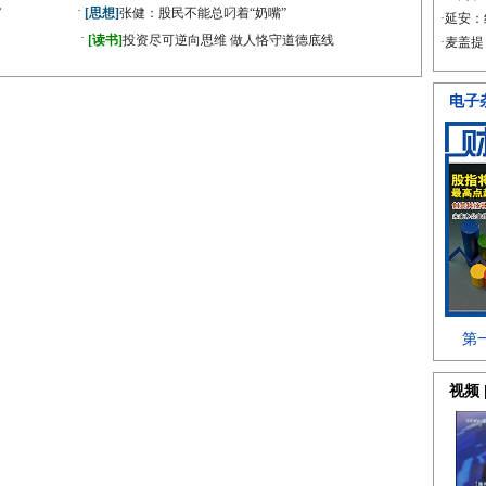
·
”
[思想]
张健：股民不能总叼着“奶嘴”
·
[读书]
投资尽可逆向思维 做人恪守道德底线