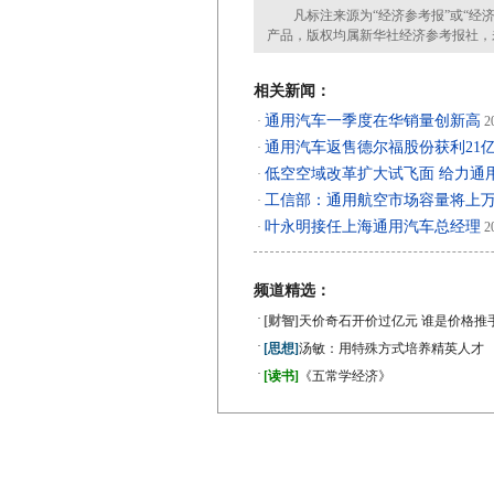
凡标注来源为“经济参考报”或“经济
产品，版权均属新华社经济参考报社，
相关新闻：
通用汽车一季度在华销量创新高
·
20
通用汽车返售德尔福股份获利21
·
低空空域改革扩大试飞面 给力通
·
工信部：通用航空市场容量将上
·
叶永明接任上海通用汽车总经理
·
20
频道精选：
·
[财智]
天价奇石开价过亿元 谁是价格推
·
[思想]
汤敏：用特殊方式培养精英人才
·
[读书]
《五常学经济》