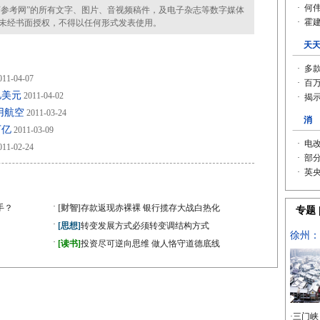
参考网”的所有文字、图片、音视频稿件，及电子杂志等数字媒体
未经书面授权，不得以任何形式发表使用。
11-04-07
亿美元
2011-04-02
用航空
2011-03-24
万亿
2011-03-09
11-02-24
·
手？
[财智]
存款返现赤裸裸 银行揽存大战白热化
·
[思想]
转变发展方式必须转变调结构方式
·
[读书]
投资尽可逆向思维 做人恪守道德底线