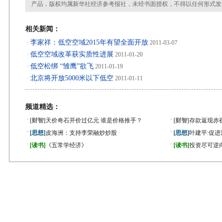
产品，版权均属新华社经济参考报社，未经书面授权，不得以任何形式发
相关新闻：
李家祥：低空空域2015年有望全面开放
·
2011-03-07
低空空域改革获实质性进展
·
2011-01-20
低空松绑 “雏鹰”欲飞
·
2011-01-19
北京将开放5000米以下低空
·
2011-01-11
频道精选：
·
·
[财智]
天价奇石开价过亿元 谁是价格推手？
[财智]
存款返现赤
·
·
[思想]
皮海洲：支持李荣融炒炒股
[思想]
叶建平:促
·
·
[读书]
《五常学经济》
[读书]
投资尽可逆