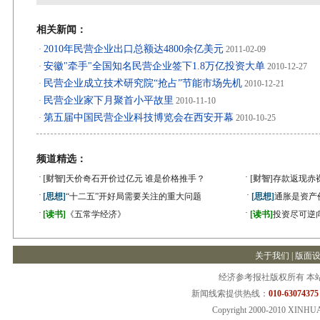
相关新闻：
2010年民营企业出口总额达4800余亿美元
·
2011-02-09
安徽"牵手"全国知名民营企业签下1.8万亿投资大单
·
2010-12-27
民营企业成立技术研究院“抢占”节能市场先机
·
2010-12-21
民营企业家下月聚首小平故里
·
2010-11-10
第五届中国民营企业科技博览会在西安开幕
·
2010-10-25
频道精选：
·
·
[财智]
天价奇石开价过亿元 谁是价格推手？
[财智]
存款返现赤
·
·
[思想]
“十二五”开好局需要关注的重大问题
[思想]
通胀是资产
·
·
[读书]
《五常学经济》
[读书]
投资尽可逆
关于我们
|
版面
经济参考报社版权所有 本
新闻线索提供热线：
010-63074375
Copyright 2000-2010 XINHU