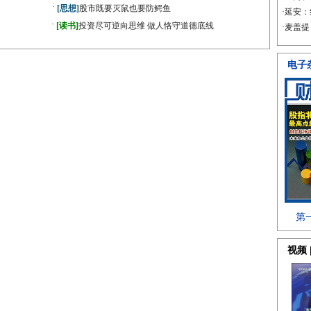
·
[思想]
股市既要灭鼠也要防鳄鱼
·
[读书]
投资尽可逆向思维 做人恪守道德底线