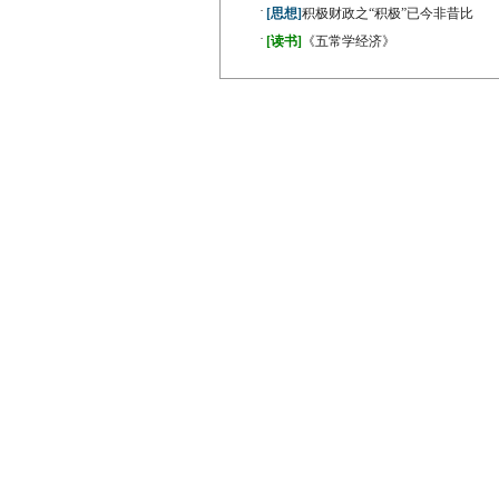
·
[思想]
积极财政之“积极”已今非昔比
·
[读书]
《五常学经济》