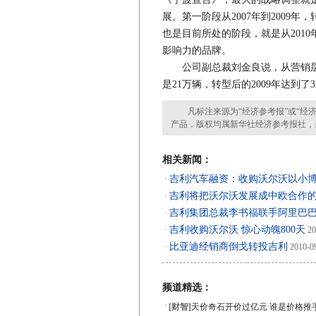
展。第一阶段从2007年到2009
也是目前所处的阶段，就是从2010
影响力的品牌。
公司副总裁刘金良说，从营销层面
是21万辆，转型后的2009年达到了
凡标注来源为“经济参考报”或“经济
产品，版权均属新华社经济参考报社，
相关新闻：
吉利汽车融资：收购沃尔沃以小
·
吉利将把沃尔沃发展成中欧合作
·
吉利集团总裁李书福联手阿里巴
·
吉利收购沃尔沃 惊心动魄800天
·
20
比亚迪经销商倒戈转投吉利
·
2010-0
频道精选：
·
[财智]
天价奇石开价过亿元 谁是价格推