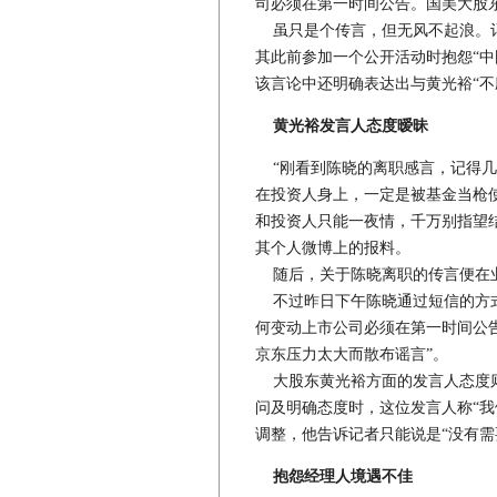
司必须在第一时间公告。国美大股东
虽只是个传言，但无风不起浪。记
其此前参加一个公开活动时抱怨“中
该言论中还明确表达出与黄光裕“不
黄光裕发言人态度暧昧
“刚看到陈晓的离职感言，记得几
在投资人身上，一定是被基金当枪
和投资人只能一夜情，千万别指望结
其个人微博上的报料。
随后，关于陈晓离职的传言便在
不过昨日下午陈晓通过短信的方式
何变动上市公司必须在第一时间公
京东压力太大而散布谣言”。
大股东黄光裕方面的发言人态度则
问及明确态度时，这位发言人称“我
调整，他告诉记者只能说是“没有需
抱怨经理人境遇不佳