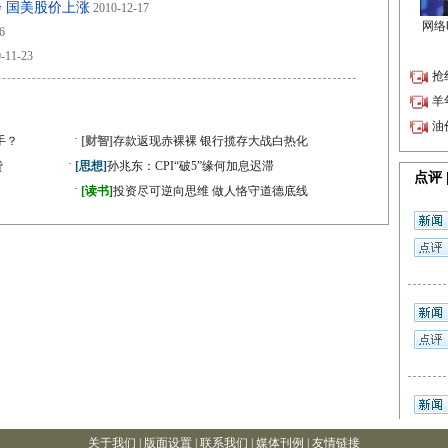
 国美股价上涨
2010-12-17
6
-11-23
·
手？
[财智]
存款返现赤裸裸 银行揽存大战白热化
·
贷
[思想]
孙兆东：CPI“破5”缘何加息迟滞
·
[读书]
投资尽可逆向思维 做人恪守道德底线
关于我们 |
版面设置
| 联系我们 |
媒体刊例
|
友情链接