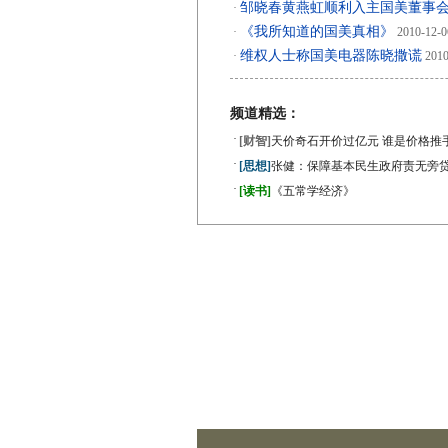
邹晓春黄燕虹顺利入主国美董事会
·
《我所知道的国美真相》
·
2010-12-0
维权人士称国美电器陈晓撒谎
·
2010
频道精选：
·
[财智]
天价奇石开价过亿元 谁是价格推
·
[思想]
张健：保障基本民生政府责无旁
·
[读书]
《五常学经济》