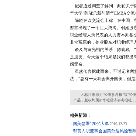
记者通过调查了解到，此轮关于陈
华大学“陈晓总裁与清华EMBA交
陈晓在该交流会上称，在中国，很
财富出现了一个巨大鸿沟。创始股
职业经理人为代表的人力资本则很
非常冤屈的，创业股东对职业经理人
谈及与黄光裕的关系，陈晓说，“
是朋友。今天这个结果是我们都没
感无奈。
虽然传言据此而来，不过记者留意
法，“总有一天我会离开国美，但是
凡标注来源为“经济参考报”或“经济
产品，版权均属新华社经济参考报社，
相关新闻：
国美签署120亿大单
·
2010-12-23
邹黄入职董事会国美分裂风险暂
·