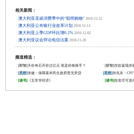
相关新闻：
澳大利亚圣诞消费季中的“聪明购物”
·
2010-12-22
澳大利亚公布银行业改革计划
·
2010-12-13
澳大利亚上季GDP环比增0.2%
·
2010-12-02
澳大利亚议会辩论电信法案
·
2010-11-26
频道精选：
·
·
[财智]
天价奇石开价过亿元 谁是价格推手？
[财智]
存款返现赤
·
·
[思想]
张健：保障基本民生政府责无旁贷
[思想]
孙兆东：CPI
·
·
[读书]
《五常学经济》
[读书]
投资尽可逆