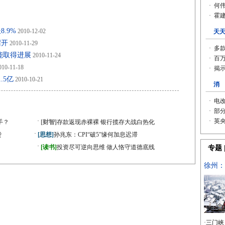
.9%
2010-12-02
召开
2010-11-29
能取得进展
2010-11-24
10-11-18
.5亿
2010-10-21
·
手？
[财智]
存款返现赤裸裸 银行揽存大战白热化
·
贷
[思想]
孙兆东：CPI“破5”缘何加息迟滞
·
[读书]
投资尽可逆向思维 做人恪守道德底线