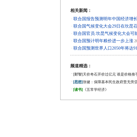
相关新闻：
联合国报告预测明年中国经济增长8
·
联合国气候变化大会29日在坎昆
·
联合国官员:坎昆气候变化大会可
·
联合国预计明年粮价进一步上涨
·
20
联合国预测世界人口2050年将达91
·
频道精选：
·
[财智]
天价奇石开价过亿元 谁是价格推
·
[思想]
张健：保障基本民生政府责无旁
·
[读书]
《五常学经济》