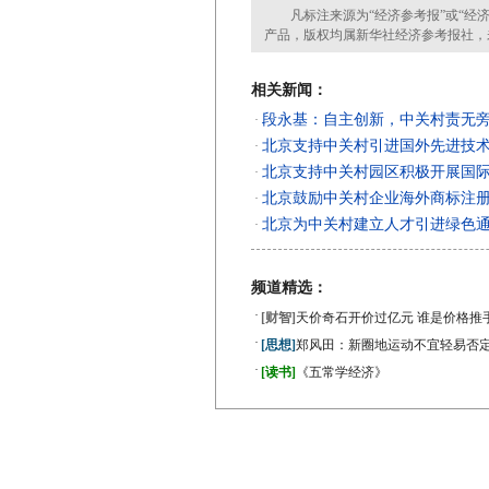
凡标注来源为“经济参考报”或“经济
产品，版权均属新华社经济参考报社，
相关新闻：
段永基：自主创新，中关村责无
·
北京支持中关村引进国外先进技
·
北京支持中关村园区积极开展国
·
北京鼓励中关村企业海外商标注
·
北京为中关村建立人才引进绿色
·
频道精选：
·
[财智]
天价奇石开价过亿元 谁是价格推
·
[思想]
郑风田：新圈地运动不宜轻易否
·
[读书]
《五常学经济》