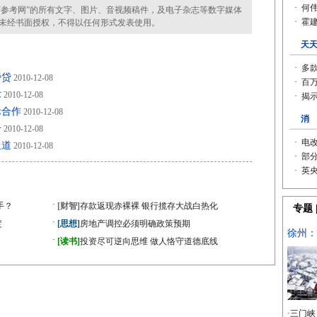
参考网”的所有文字、图片、音视频稿件，及电子杂志等数字媒体
未经书面授权，不得以任何形式发表使用。
旁贷
2010-12-08
术
2010-12-08
际合作
2010-12-08
册
2010-12-08
通道
2010-12-08
·
手？
[财智]
存款返现赤裸裸 银行揽存大战白热化
·
定
[思想]
房地产调控必须明确政策预期
·
[读书]
投资尽可逆向思维 做人恪守道德底线