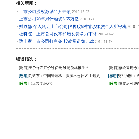
相关新闻：
上市公司股权激励11月井喷
·
2010-12-02
上市公司20年累计融资3.65万亿
·
2010-12-01
财政部:个人转让上市公司限售股9种情形须缴个人所得税
·
2010-1
社科院：上市公司效率和增长竞争力下降
·
2010-11-25
数十家上市公司打白条 股改承诺如儿戏
·
2010-11-17
频道精选：
·
·
[财智]
天价奇石开价过亿元 谁是价格推手？
[财智]
存款返现赤
·
·
[思想]
刘敬东：中国管理稀土资源不违反WTO规则
[思想]
财经洞察：
·
·
[读书]
《五常学经济》
[读书]
投资尽可逆