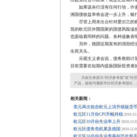
如果该央行没有任何行动，许多
洲国债收益率将会进一步上升，银
尽管上周末出台针对爱尔兰的救
筑的欧元区外围国家的国债风险溢
也面临着同样的问题。各种迹象表
另外，德国近期发布的强劲经济
生死关头。
乐观主义者会说，债务救助计划
目前需要在短期内提振国际投资者
凡标注来源为“经济参考报”或“经济
产品，版权均属新华社经济参考报社，
相关新闻：
美元再次狙击欧元上演升级版货
·
欧元区11月份CPI升幅持稳
·
2010-12
欧元区10月份失业率上升
·
2010-12-0
欧元区债务危机累及德国
·
2010-12-0
欧元区10月份失业率再创历史新
·