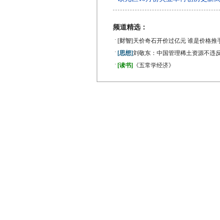
频道精选：
·
[财智]
天价奇石开价过亿元 谁是价格推
·
[思想]
刘敬东：中国管理稀土资源不违反
·
[读书]
《五常学经济》