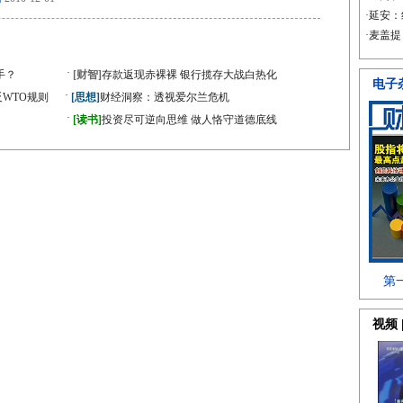
·
手？
[财智]
存款返现赤裸裸 银行揽存大战白热化
·
WTO规则
[思想]
财经洞察：透视爱尔兰危机
·
[读书]
投资尽可逆向思维 做人恪守道德底线