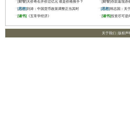
·
·
[财智]
天价奇石开价过亿元 谁是价格推手？
[财智]
存款返现赤
·
·
[思想]
刘涛：中国货币政策调整正当其时
[思想]
韩志国：关
·
·
[读书]
《五常学经济》
[读书]
投资尽可逆