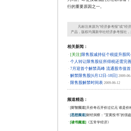
行的重要原因之一。
凡标注来源为“经济参考报”或“经济
产品，版权均属新华社经济参考报社，
相关新闻：
[关注]
限售股减持征个税提升股民
·
个人转让限售股征所得税还需完
·
7月迎首个解禁高峰 流通股市值
·
解禁限售股[6月12日-18日]
·
2009-06
限售股解禁时间表
·
2009-06-12
频道精选：
·
[财智频道]
天价奇石开价过亿元 谁是价
·
[思想频道]
财经洞察：“宜黄投书”的强
·
[读书频道]
《五常学经济》