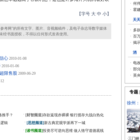
【字号
大
中
小
】
参考网”的所有文字、图片、音视频稿件，及电子杂志等数字媒体
未经书面授权，不得以任何形式发表使用。
信心
2010-01-08
善
2010-01-06
首超限售股
2009-06-29
-12
·
格推手？
[财智频道]
存款返现赤裸裸 银行揽存大战白热化
·
盗逻辑
[思想频道]
新古典宏观学派再下一城
·
[读书频道]
投资尽可逆向思维 做人恪守道德底线