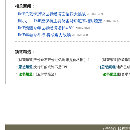
相关新闻：
IMF总裁卡恩说世界经济面临四大挑战
·
2010-10-09
周小川：IMF应保持主要储备货币汇率相对稳定
·
2010-10-09
IMF预测今年世界经济增长4.8%
·
2010-10-08
IMF年会今举行 将成角力战场
·
2010-10-08
频道精选：
·
·
[财智频道]
天价奇石开价过亿元 谁是价格推手？
[财智频道]
存款返
·
·
[思想频道]
央行盯的或许不是CPI
[思想频道]
地产已成
·
·
[读书频道]
《五常学经济》
[读书频道]
投资尽