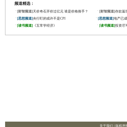
频道精选：
·
·
[财智频道]
天价奇石开价过亿元 谁是价格推手？
[财智频道]
存款返
·
·
[思想频道]
央行盯的或许不是CPI
[思想频道]
地产已成
·
·
[读书频道]
《五常学经济》
[读书频道]
投资尽