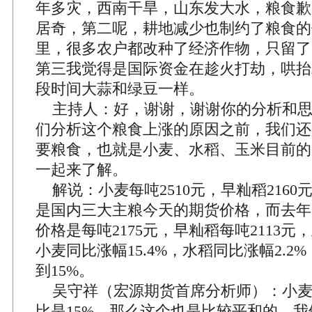
年多灾，西南干旱，山东发大水，粮食歉
居奇，第二呢，耕地减少也制约了粮食的
里，很多农户都改种了经济作物，只留了
第三我觉得是国际资金在趁火打劫，哄抬
段时间大蒜和绿豆一样。
主持人：好，谢谢，谢谢你的分析和思
们分析这个粮食上涨的原因之前，我们还
要粮食，也就是小麦、水稻、玉米目前的
一起来了解。
解说：小麦每吨2510元，早籼稻2160元
是国内三大主粮今天的期货价格，而去年
价格是每吨2175元，早籼稻每吨2113元，
小麦同比涨幅15.4%，水稻同比涨幅2.2
到15%。
吴守祥（宏源期货首席分析师）：小麦
比是15%，那么这个也是比较平和的，