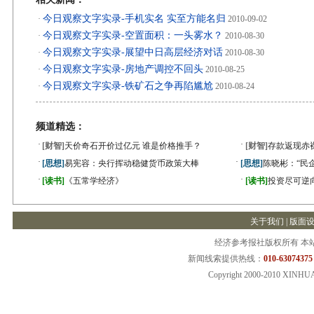
今日观察文字实录-手机实名 实至方能名归
·
2010-09-02
今日观察文字实录-空置面积：一头雾水？
·
2010-08-30
今日观察文字实录-展望中日高层经济对话
·
2010-08-30
今日观察文字实录-房地产调控不回头
·
2010-08-25
今日观察文字实录-铁矿石之争再陷尴尬
·
2010-08-24
频道精选：
·
·
[财智]
天价奇石开价过亿元 谁是价格推手？
[财智]
存款返现赤
·
·
[思想]
易宪容：央行挥动稳健货币政策大棒
[思想]
陈晓彬：“民
·
·
[读书]
《五常学经济》
[读书]
投资尽可逆
关于我们 |
版面
经济参考报社版权所有 本
新闻线索提供热线：
010-63074375
Copyright 2000-2010 XINHU