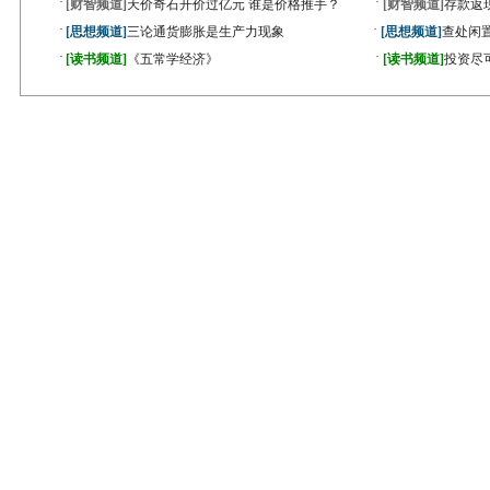
·
·
[财智频道]
天价奇石开价过亿元 谁是价格推手？
[财智频道]
存款返
·
·
[思想频道]
三论通货膨胀是生产力现象
[思想频道]
查处闲
·
·
[读书频道]
《五常学经济》
[读书频道]
投资尽