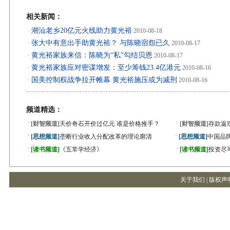
相关新闻：
潮汕老乡20亿元火线助力黄光裕
·
2010-08-18
张大中有意出手助黄光裕？ 与陈晓宿怨已久
·
2010-08-17
黄光裕家族来信：陈晓为“私”勾结贝恩
·
2010-08-17
黄光裕家族应对密谋增发：至少筹钱23.4亿港元
·
2010-08-16
国美控制权战争拉开帷幕 黄光裕施压或为减刑
·
2010-08-16
频道精选：
·
·
[财智频道]
天价奇石开价过亿元 谁是价格推手？
[财智频道]
存款返
·
·
[思想频道]
垄断行业收入分配改革的理论廓清
[思想频道]
中国品
·
·
[读书频道]
《五常学经济》
[读书频道]
投资尽