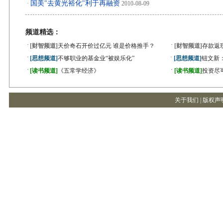
国美"去黄光裕化"利于再融资
·
2010-08-09
频道精选：
·
·
[财智频道]
天价奇石开价过亿元 谁是价格推手？
[财智频道]
存款返
·
·
[思想频道]
不够职业的基金业“被娱乐化”
[思想频道]
钮文新
·
·
[读书频道]
《五常学经济》
[读书频道]
投资尽