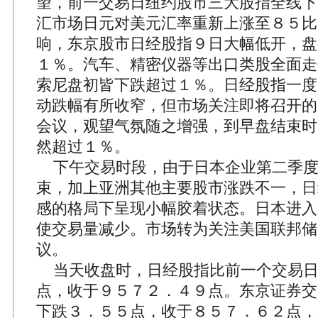
望，前一交易日纽约股市三大股指全线下
汇市场日元对美元汇率重新上涨至８５比
响，东京股市日经股指９日大幅低开，盘
１％。汽车、精密仪器等出口类股全面走
索尼盘初皆下跌超过１％。日经股指一度
动跌幅有所收窄，但市场关注即将召开的
会议，观望气氛随之增强，到早盘结束时
然超过１％。
下午交易时段，由于日本企业第二季度
束，加上亚洲其他主要股市涨跌不一，日
感的格局下呈现小幅胶着状态。日本进入
使交易量减少。市场转为关注美国联邦储
议。
当天收盘时，日经股指比前一个交易日
点，收于９５７２．４９点。东京证券交
下跌３．５５点，收于８５７．６２点，