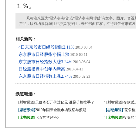
１％。
凡标注来源为“经济参考报”或“经济参考网”的所有文字、图片、音视
产品，版权均属新华社经济参考报社，未经书面授权，不得以任何形式发
相关新闻：
4日东京股市日经股指跌2.11%
·
2010-08-04
东京股市日经股指小幅上涨
·
2010-06-11
东京股市日经指数大涨3.24%
·
2010-06-04
日经股指盘中创年内新高
·
2010-04-13
东京股市日经指数上涨2.74%
·
2010-02-23
频道精选：
·
·
[财智频道]
天价奇石开价过亿元 谁是价格推手？
[财智频道]
存款返
·
·
[思想频道]
2010年国际金融市场观察与预期
[思想频道]
“竞争
·
·
[读书频道]
《五常学经济》
[读书频道]
投资尽