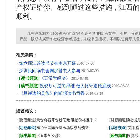
产权证给你。感到通过这些措施，江西的
顺利。
凡标注来源为“经济参考报”或“经济参考网”的所有文字、图片、音视
产品，版权均属新华社经济参考报社，未经书面授权，不得以任何形式发
相关新闻：
第六届江苏读书节在南京开幕
·
2010-07-20
深圳民间读书会网罗爱书人参与
·
2010-07-20
[读书频道]
《五常学经济》
·
2010-07-01
[读书频道]
投资尽可逆向思维 做人恪守道德底线
·
2010-06-08
《悬崖边的贵族》的断想读书留香
·
2010-05-18
频道精选：
·
·
[财智频道]
天价奇石开价过亿元 谁是价格推手？
[财智频道]
存款返
·
·
[思想频道]
2010年国际金融市场观察与预期
[思想频道]
“竞争
·
·
[读书频道]
《五常学经济》
[读书频道]
投资尽