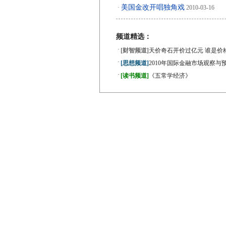
美国金改开唱独角戏
·
2010-03-16
频道精选：
·
[财智频道]
天价奇石开价过亿元 谁是价
·
[思想频道]
2010年国际金融市场观察与
·
[读书频道]
《五常学经济》