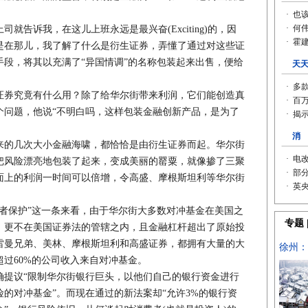
诉我，在这儿上班永远是最兴奋(Exciting)的，因
是在那儿，我了解了什么是衍生证券，弄懂了通过对这些证
段，将其以充满了“异国情调”的名称包装起来出售，便给
券究竟有什么用？除了给华尔街带来利润，它们能创造真
个问题，他说“不明白吗，这样包装金融创新产品，是为了
的几次大小金融海啸，都恰恰是由衍生证券而起。华尔街
把风险漂亮地包装了起来，变成美丽的罂粟，就像掺了三聚
面上的利润一时间可以倍增，令高盛、摩根斯坦利等华尔街
保护”这一条来看，由于华尔街大多数对冲基金在美国之
，更不在美国证券法的管辖之内，且金融杠杆超出了原始投
、雷曼兄弟、美林、摩根斯坦利和高盛证券，都拥有大量的大
过60%的公司收入来自对冲基金。
议“限制华尔街银行巨头，以他们自己的银行资金进行
的对冲基金”。而现在通过的新法案却“允许3%的银行资