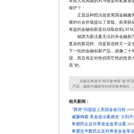
本投入高风险的对冲基金和私募基金
保护？
正是这种想法促使英国金融服务管理局(
展的社会价值提出了质疑。前美联储主席
有益的金融创新是自动取款机(AT
就因为新法案无法封杀金融新产
复杂的新花样。但是新花样又一定
下一轮的金融创新产品，就像二十
现，而且肯定对热切而茫然的投资
高”的。
凡标注来源为“经济参考报”或“经济
产品，版权均属新华社经济参考报社，
相关新闻：
“两房”问题提上美国金改日程
·
2010
威廉姆森:美金改法案难改"大到不
·
希腊民众反对养老金改革法案
·
2010
希腊近半数民众反对养老金改革
·