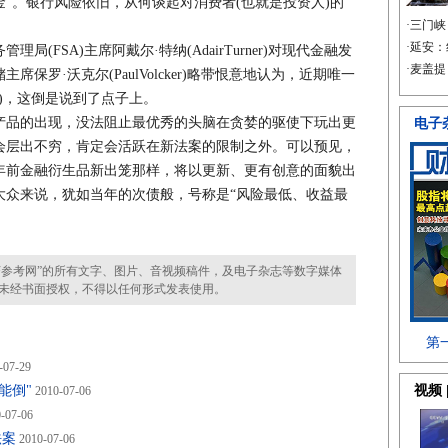
”。银行风险依旧，从何谈起对消费者(也就是投资人)的
FSA)主席阿戴尔·特纳(AdairTurner)对现代金融发
保罗·沃克尔(PaulVolcker)略带恨意地认为，近期唯一
M)，这倒是说到了点子上。
品的出现，没法阻止最优秀的头脑在贪婪的驱使下玩出更
会层出不穷，肯定会活跃在新法案的限制之外。可以预见，
年前金融衍生品新出笼那样，将以更新、更有创意的面貌出
大众来说，犹如当年的次债般，号称是“风险最低、收益最
参考网”的所有文字、图片、音视频稿件，及电子杂志等数字媒体
未经书面授权，不得以任何形式发表使用。
-07-29
能倒"
2010-07-06
-07-06
法案
2010-07-06