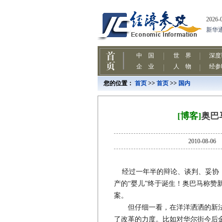
您的位置：
首页
>>
首页
>>
国内
[博客]
奥巴
2010-0
经过一年半的辩论、谈判、妥协，
产的“婴儿”终于诞生！奥巴马称赞
案。
但仔细一看，在洋洋洒洒的新法
了改革的力度。比如对华尔街今后