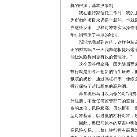
机的根源，基本没限制。
我在银行家信托工作时，我的上司就告
为所做的项目永远是全新的。也就
券这样反串、那样对冲等实际操作手
华尔街带来了丰厚的利润。
渐渐地我感到迷茫，这样包装证
正的财富吗？一天我向老板提出这
能让风险得到更有效的管理呀。”
这个回答很牵强，因为随后而来
投行就是用各种创新的衍生证券，
氰胺的奶粉；通过高杠杆率，使纸
投行保持了难以想象的高利润。
再拿奥巴马引以为傲的对“消费者
外注册，不受任何监管部门的监督
资的20倍，风险极高。贝尔斯登
型对冲基金，以过度的杠杆对冲，超
因此，奥巴马原本的草案中明确提
高风险交易……禁止银行拥有高风险