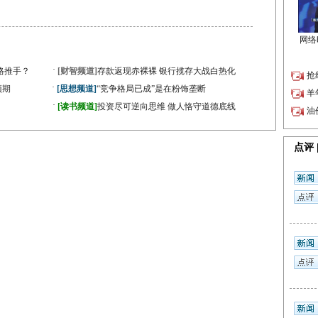
·
格推手？
[财智频道]
存款返现赤裸裸 银行揽存大战白热化
·
预期
[思想频道]
“竞争格局已成”是在粉饰垄断
·
[读书频道]
投资尽可逆向思维 做人恪守道德底线