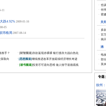
6-11
跌4.92%
2009-01-16
08-05
维持软市格局
2007-08-14
·
格推手？
[财智频道]
存款返现赤裸裸 银行揽存大战白热化
·
政策取向
[思想频道]
继续推进改革开放延续经济增长奇迹
·
[读书频道]
投资尽可逆向思维 做人恪守道德底线