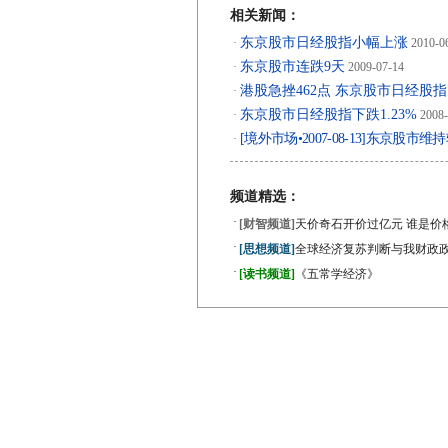
相关新闻：
东京股市日经股指小幅上涨
·
2010-0
东京股市连跌9天
·
2009-07-14
港股急挫462点 东京股市日经股指大
·
东京股市日经股指下跌1.23%
·
2008-
[境外市场•2007-08-13]东京股市
·
频道精选：
·
[财智频道]
天价奇石开价过亿元 谁是价
·
[思想频道]
全球经济复苏判断与我财政
·
[读书频道]
《五常学经济》