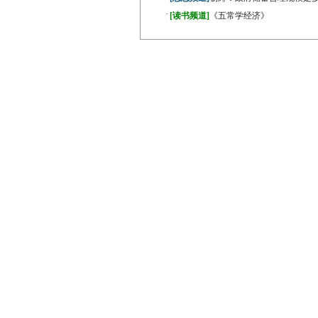
·
[读书频道]
《五常学经济》