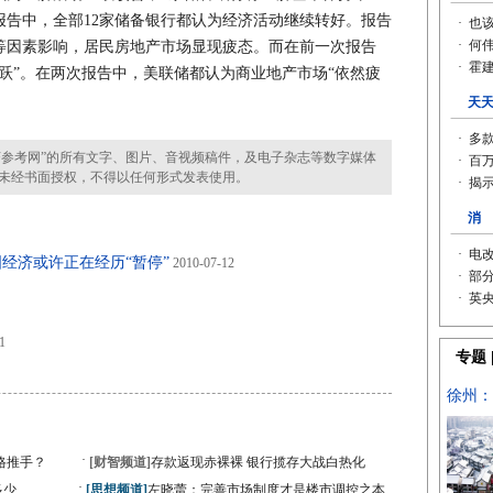
报告中，全部12家储备银行都认为经济活动继续转好。报告
等因素影响，居民房地产市场显现疲态。而在前一次报告
跃”。在两次报告中，美联储都认为商业地产市场“依然疲
参考网”的所有文字、图片、音视频稿件，及电子杂志等数字媒体
未经书面授权，不得以任何形式发表使用。
经济或许正在经历“暂停”
2010-07-12
1
·
格推手？
[财智频道]
存款返现赤裸裸 银行揽存大战白热化
·
多少
[思想频道]
左晓蕾：完善市场制度才是楼市调控之本