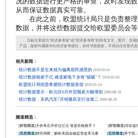
况的数据进行更严格的审查，及时发现数
从而保证数据真实可靠。
在此之前，欧盟统计局只是负责整理
数据，并将这些数据提交给欧盟委员会等
凡标注来源为“经济参考报”或“经济参考网”的所有文字、图片、音视
产品，版权均属新华社经济参考报社，未经书面授权，不得以任何形式发
相关新闻：
统计数据不是生来就为偏离居民感受的
·
2010-03-01
统计数据相差千亿 难道家电下乡有“猫腻”？
·
2010-02-03
欧盟统计局指责希腊统计数据造假
·
2010-01-14
统计数据显示：欧元区6月外贸顺差大幅增加
·
2009-08-18
统计数据：东风汽车7月销量跃至行业第二
·
2009-08-18
频道精选：
·
·
[财智频道]
天价奇石开价过亿元 谁是价格推手？
[财智频道]
存款返
·
·
[思想频道]
财经洞察：解析美国金融监管改革法案
[思想频道]
茅于轼