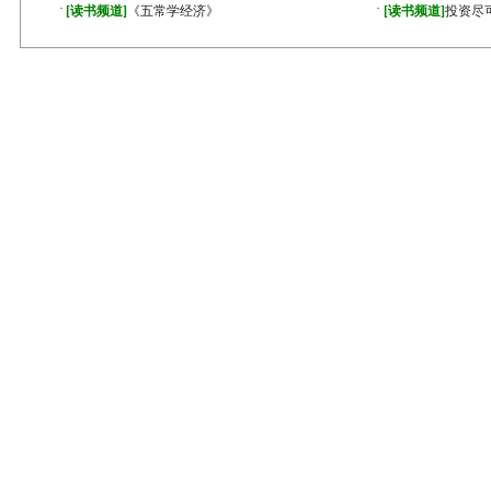
·
·
[读书频道]
《五常学经济》
[读书频道]
投资尽