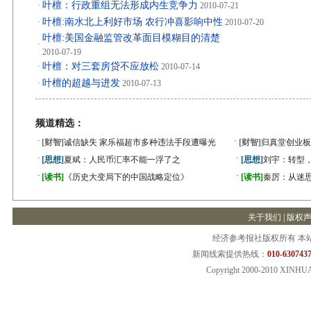
叶檀：行政重组无法形成内生竞争力
·
2010-07-21
叶檀:南水北上利好市场 农行冲喜影响中性
·
2010-07-20
叶檀:美国金融监管改革面目模糊目的清楚
·
2010-07-19
叶檀：对三套房贷不应放松
·
2010-07-14
叶檀的超越与进发
·
2010-07-13
频道精选：
·
·
[财智]
诚信缺失 家乐福超市多种违法手段遭曝光
[财智]
归真堂创业板
·
·
[思想]
夏斌：人民币汇率不能一浮了之
[思想]
刘宇：转型
·
·
[读书]
《历史大变局下的中国战略定位》
[读书]
秦厉：从迷
关于我们
|
版权
经济参考报社版权所有 本
新闻线索提供热线：
010-6307437
Copyright 2000-2010 XINHU