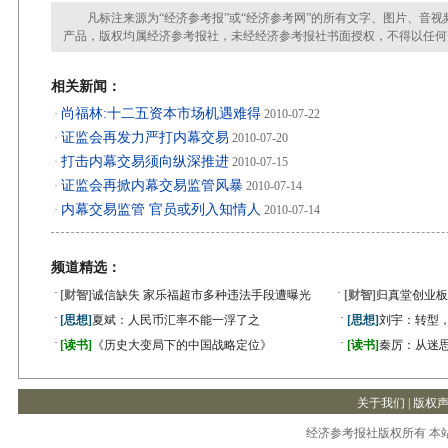
凡标注来源为“经济参考报”或“经济参考网”的所有文字、图片、音视
产品，版权均属经济参考报社，未经经济参考报社书面授权，不得以任何
相关新闻：
尚福林:十二五资本市场机遇难得
·
2010-07-22
证监会再发力严打内幕交易
·
2010-07-20
打击内幕交易须向纵深推进
·
2010-07-15
证监会再掀内幕交易监管风暴
·
2010-07-14
内幕交易监管 官员或列入知情人
·
2010-07-14
频道精选：
·
·
[财智]
诚信缺失 家乐福超市多种违法手段遭曝光
[财智]
归真堂创业板
·
·
[思想]
夏斌：人民币汇率不能一浮了之
[思想]
刘宇：转型
·
·
[读书]
《历史大变局下的中国战略定位》
[读书]
秦厉：从迷
关于我们
|
版权
经济参考报社版权所有 本