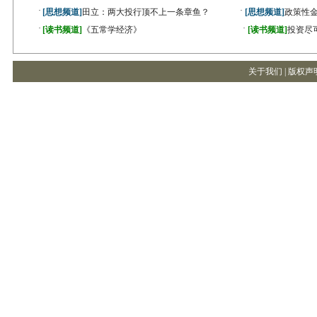
·
·
[思想频道]
田立：两大投行顶不上一条章鱼？
[思想频道]
政策性金
·
·
[读书频道]
《五常学经济》
[读书频道]
投资尽