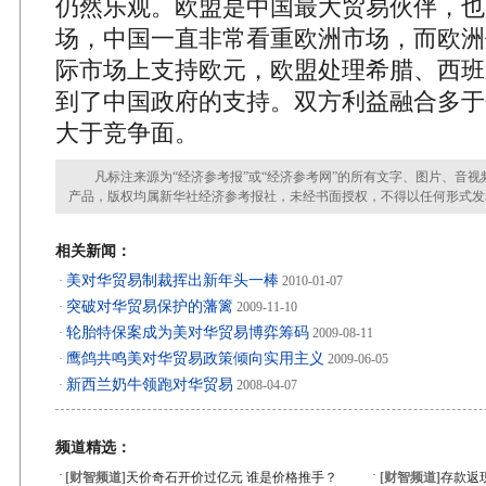
仍然乐观。欧盟是中国最大贸易伙伴，也
场，中国一直非常看重欧洲市场，而欧洲
际市场上支持欧元，欧盟处理希腊、西班
到了中国政府的支持。双方利益融合多于
大于竞争面。
凡标注来源为“经济参考报”或“经济参考网”的所有文字、图片、音视
产品，版权均属新华社经济参考报社，未经书面授权，不得以任何形式发
相关新闻：
美对华贸易制裁挥出新年头一棒
·
2010-01-07
突破对华贸易保护的藩篱
·
2009-11-10
轮胎特保案成为美对华贸易博弈筹码
·
2009-08-11
鹰鸽共鸣美对华贸易政策倾向实用主义
·
2009-06-05
新西兰奶牛领跑对华贸易
·
2008-04-07
频道精选：
·
·
[财智频道]
天价奇石开价过亿元 谁是价格推手？
[财智频道]
存款返