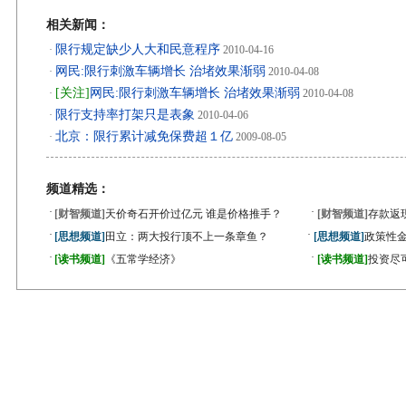
相关新闻：
限行规定缺少人大和民意程序
·
2010-04-16
网民:限行刺激车辆增长 治堵效果渐弱
·
2010-04-08
[关注]
网民:限行刺激车辆增长 治堵效果渐弱
·
2010-04-08
限行支持率打架只是表象
·
2010-04-06
北京：限行累计减免保费超１亿
·
2009-08-05
频道精选：
·
·
[财智频道]
天价奇石开价过亿元 谁是价格推手？
[财智频道]
存款返
·
·
[思想频道]
田立：两大投行顶不上一条章鱼？
[思想频道]
政策性金
·
·
[读书频道]
《五常学经济》
[读书频道]
投资尽