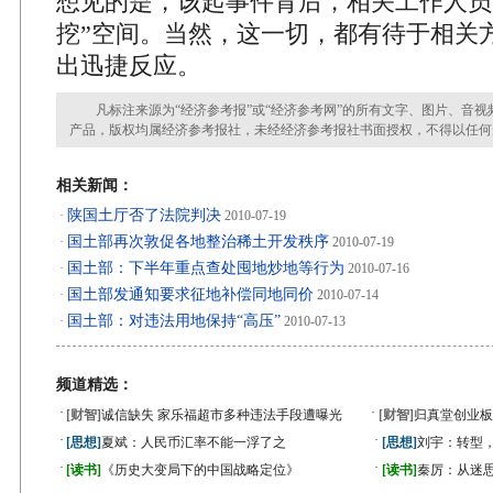
想见的是，该起事件背后，相关工作人员
挖”空间。当然，这一切，都有待于相关
出迅捷反应。
凡标注来源为“经济参考报”或“经济参考网”的所有文字、图片、音视
产品，版权均属经济参考报社，未经经济参考报社书面授权，不得以任何
相关新闻：
陕国土厅否了法院判决
·
2010-07-19
国土部再次敦促各地整治稀土开发秩序
·
2010-07-19
国土部：下半年重点查处囤地炒地等行为
·
2010-07-16
国土部发通知要求征地补偿同地同价
·
2010-07-14
国土部：对违法用地保持“高压”
·
2010-07-13
频道精选：
·
·
[财智]
诚信缺失 家乐福超市多种违法手段遭曝光
[财智]
归真堂创业板
·
·
[思想]
夏斌：人民币汇率不能一浮了之
[思想]
刘宇：转型
·
·
[读书]
《历史大变局下的中国战略定位》
[读书]
秦厉：从迷