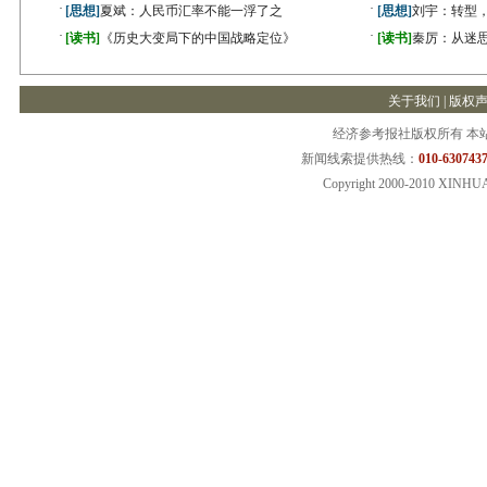
·
·
[思想]
夏斌：人民币汇率不能一浮了之
[思想]
刘宇：转型
·
·
[读书]
《历史大变局下的中国战略定位》
[读书]
秦厉：从迷
关于我们
|
版权
经济参考报社版权所有 本
新闻线索提供热线：
010-6307437
Copyright 2000-2010 XINHU