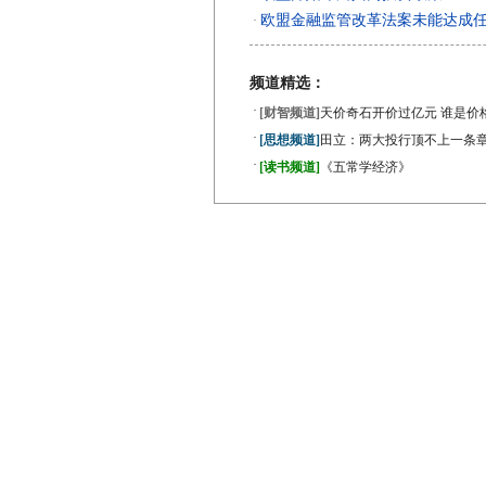
欧盟金融监管改革法案未能达成
·
频道精选：
·
[财智频道]
天价奇石开价过亿元 谁是价
·
[思想频道]
田立：两大投行顶不上一条
·
[读书频道]
《五常学经济》