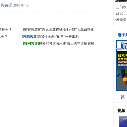
任何共识
2010-07-08
·
格推手？
[财智频道]
存款返现赤裸裸 银行揽存大战白热化
·
章鱼？
[思想频道]
政策性金融 “配角”一样出彩
·
[读书频道]
投资尽可逆向思维 做人恪守道德底线