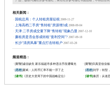
产品，版权均属经济参考报社，未经经济参考报社书面授权，不得以任何
相关新闻：
国税总局：个人转租房屋征税
·
2009-11-27
上海高档二手房“售转租”房源增3成
·
2008-09-04
天津:二手房成交量下降“售转租”现象凸显
·
2007-12-10
廉租房是否会形成转租“套利空间”?
·
2007-09-18
长沙“清房风暴”重点打击转租户
·
2007-03-28
频道精选：
·
·
[财智]
诚信缺失 家乐福超市多种违法手段遭曝光
[财智]
归真堂创业板
·
·
[思想]
夏斌：人民币汇率不能一浮了之
[思想]
刘宇：转型
·
·
[读书]
《历史大变局下的中国战略定位》
[读书]
秦厉：从迷