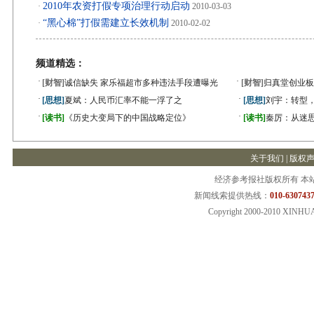
2010年农资打假专项治理行动启动
·
2010-03-03
“黑心棉”打假需建立长效机制
·
2010-02-02
频道精选：
·
·
[财智]
诚信缺失 家乐福超市多种违法手段遭曝光
[财智]
归真堂创业板
·
·
[思想]
夏斌：人民币汇率不能一浮了之
[思想]
刘宇：转型
·
·
[读书]
《历史大变局下的中国战略定位》
[读书]
秦厉：从迷
关于我们
|
版权
经济参考报社版权所有 本
新闻线索提供热线：
010-6307437
Copyright 2000-2010 XINHU